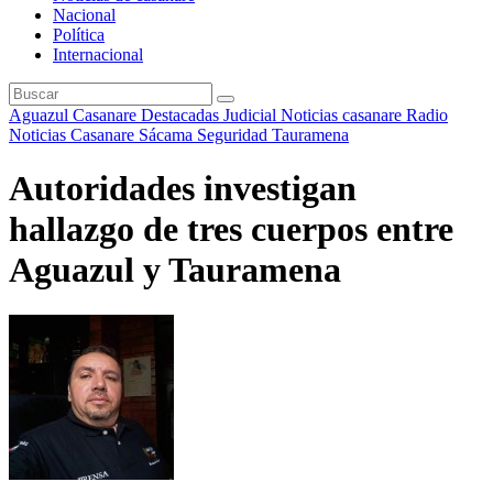
Nacional
Política
Internacional
Aguazul
Casanare
Destacadas
Judicial
Noticias casanare
Radio
Noticias Casanare
Sácama
Seguridad
Tauramena
Autoridades investigan
hallazgo de tres cuerpos entre
Aguazul y Tauramena