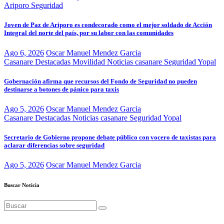
Ariporo
Seguridad
Joven de Paz de Ariporo es condecorado como el mejor soldado de Acción
Integral del norte del país, por su labor con las comunidades
Ago 6, 2026
Oscar Manuel Mendez Garcia
Casanare
Destacadas
Movilidad
Noticias casanare
Seguridad
Yopal
Gobernación afirma que recursos del Fondo de Seguridad no pueden
destinarse a botones de pánico para taxis
Ago 5, 2026
Oscar Manuel Mendez Garcia
Casanare
Destacadas
Noticias casanare
Seguridad
Yopal
Secretario de Gobierno propone debate público con vocero de taxistas para
aclarar diferencias sobre seguridad
Ago 5, 2026
Oscar Manuel Mendez Garcia
Buscar Noticia