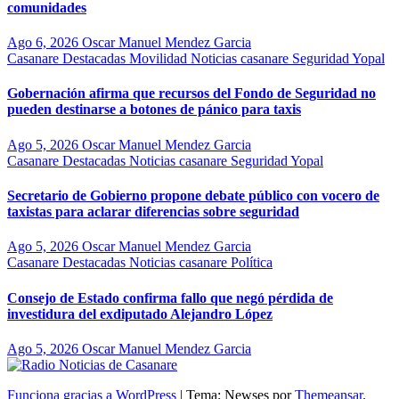
comunidades
Ago 6, 2026
Oscar Manuel Mendez Garcia
Casanare
Destacadas
Movilidad
Noticias casanare
Seguridad
Yopal
Gobernación afirma que recursos del Fondo de Seguridad no
pueden destinarse a botones de pánico para taxis
Ago 5, 2026
Oscar Manuel Mendez Garcia
Casanare
Destacadas
Noticias casanare
Seguridad
Yopal
Secretario de Gobierno propone debate público con vocero de
taxistas para aclarar diferencias sobre seguridad
Ago 5, 2026
Oscar Manuel Mendez Garcia
Casanare
Destacadas
Noticias casanare
Política
Consejo de Estado confirma fallo que negó pérdida de
investidura del exdiputado Alejandro López
Ago 5, 2026
Oscar Manuel Mendez Garcia
Funciona gracias a WordPress
|
Tema: Newses por
Themeansar
.