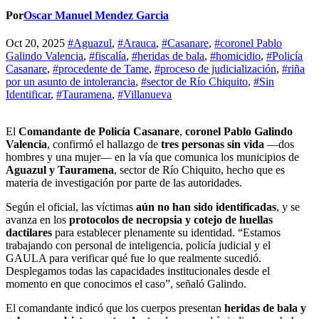
Por
Oscar Manuel Mendez Garcia
Oct 20, 2025
#Aguazul
,
#Arauca
,
#Casanare
,
#coronel Pablo
Galindo Valencia
,
#fiscalía
,
#heridas de bala
,
#homicidio
,
#Policía
Casanare
,
#procedente de Tame
,
#proceso de judicialización
,
#riña
por un asunto de intolerancia
,
#sector de Río Chiquito
,
#Sin
Identificar
,
#Tauramena
,
#Villanueva
El
Comandante de Policía Casanare
,
coronel Pablo Galindo
Valencia
, confirmó el hallazgo de
tres personas sin vida
—dos
hombres y una mujer— en la vía que comunica los municipios de
Aguazul y Tauramena
, sector de Río Chiquito, hecho que es
materia de investigación por parte de las autoridades.
Según el oficial, las víctimas
aún no han sido identificadas
, y se
avanza en los
protocolos de necropsia y cotejo de huellas
dactilares
para establecer plenamente su identidad. “Estamos
trabajando con personal de inteligencia, policía judicial y el
GAULA para verificar qué fue lo que realmente sucedió.
Desplegamos todas las capacidades institucionales desde el
momento en que conocimos el caso”, señaló Galindo.
El comandante indicó que los cuerpos presentan
heridas de bala y