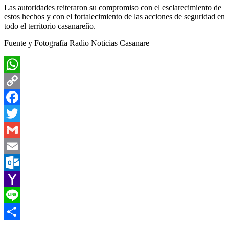
Las autoridades reiteraron su compromiso con el esclarecimiento de
estos hechos y con el fortalecimiento de las acciones de seguridad en
todo el territorio casanareño.
Fuente y Fotografía Radio Noticias Casanare
WhatsApp
Copy
Link
Facebook
Twitter
Gmail
Email
Outlook.com
Yahoo
Mail
Line
Compartir