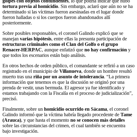
golpes con objetos contundentes
, lo que podría indicar que hubo
tortura previa al homicidio
. Sin embargo, aclaró que aún no se ha
determinado si las víctimas fueron asesinadas en el lugar donde
fueron halladas o si los cuerpos fueron abandonados allí
posteriormente.
Sobre posibles responsables, el coronel Galindo explicó que se
manejan
varias hipótesis
, entre ellas la presunta participación de
estructuras criminales como el Clan del Golfo o el grupo
Renacer-HERPAC
, aunque enfatizó que
no hay confirmación
y
que todos los escenarios están bajo análisis.
En otros hechos de orden público, el comandante se refirió a un caso
registrado en el municipio de
Villanueva
, donde un hombre resultó
muerto tras una
riña por un asunto de intolerancia
. “La primera
información que tenemos es que la discusión se originó por una
prenda de vestir, unas bermuda. El agresor ya fue identificado y
estamos trabajando con la Fiscalía en el proceso de judicialización”,
precisó.
Finalmente, sobre un
homicidio ocurrido en Sácama
, el coronel
Galindo informó que la víctima habría llegado procedente de
Tame
(Arauca)
, y que hasta el momento
no se conocen más detalles
sobre las circunstancias del crimen, el cual también se encuentra
bajo investigación.