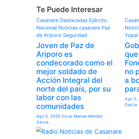
Te Puede Interesar
Casanare
Destacadas
Ejército
Casa
Nacional
Noticias casanare
Paz
Notic
de Ariporo
Seguridad
Yopal
Joven de Paz de
Gob
Ariporo es
que
condecorado como el
Fon
mejor soldado de
no 
Acción Integral del
a b
norte del país, por su
para
labor con las
Ago 5,
comunidades
Garcia
Ago 6, 2026
Oscar Manuel Mendez
Garcia