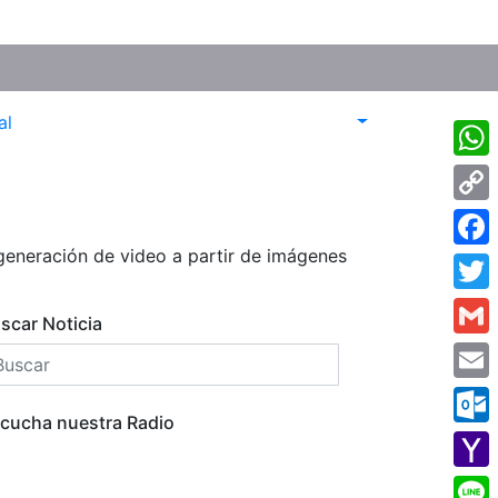
al
What
Cop
Link
generación de video a partir de imágenes
Face
Twitt
scar Noticia
Gmai
Emai
cucha nuestra Radio
Outl
Yaho