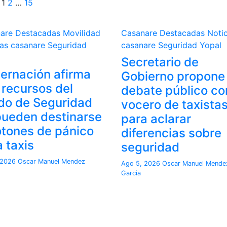
Paginación
1
2
…
15
de
nare
Destacadas
Movilidad
Casanare
Destacadas
Notic
entradas
ias casanare
Seguridad
casanare
Seguridad
Yopal
Secretario de
ernación afirma
Gobierno propone
 recursos del
debate público co
do de Seguridad
vocero de taxista
pueden destinarse
para aclarar
otones de pánico
diferencias sobre
 taxis
seguridad
 2026
Oscar Manuel Mendez
Ago 5, 2026
Oscar Manuel Mende
Garcia