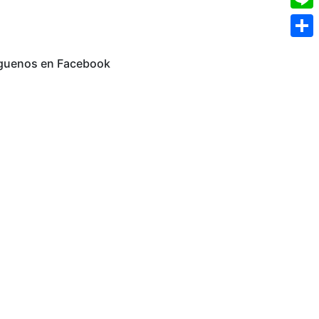
Mail
Line
Comp
guenos en Facebook