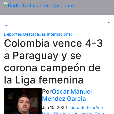
Saltar
al
contenido
Deportes
Destacadas
Internacional
Colombia vence 4-3
a Paraguay y se
corona campeón de
la Liga femenina
Por
Oscar Manuel
Mendez Garcia
Jun 10, 2026
#acto de fe
,
#Ana
María Guzmán
,
#Asunción
,
#autora