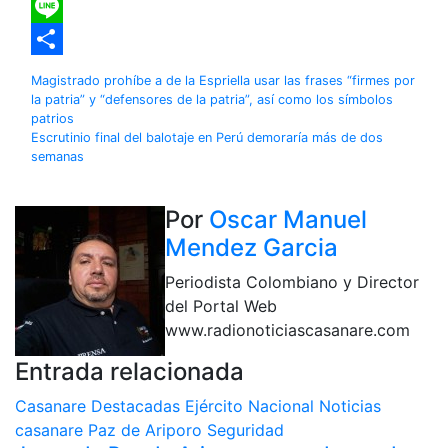
Yahoo
Mail
Line
Compartir
Navegación
Magistrado prohíbe a de la Espriella usar las frases “firmes por
la patria” y “defensores de la patria”, así como los símbolos
de
patrios
Escrutinio final del balotaje en Perú demoraría más de dos
entradas
semanas
Por
Oscar Manuel
Mendez Garcia
Periodista Colombiano y Director
del Portal Web
www.radionoticiascasanare.com
Entrada relacionada
Casanare
Destacadas
Ejército Nacional
Noticias
casanare
Paz de Ariporo
Seguridad