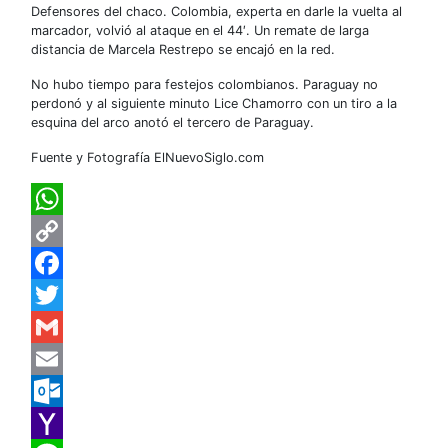
Defensores del chaco. Colombia, experta en darle la vuelta al
marcador, volvió al ataque en el 44′. Un remate de larga
distancia de Marcela Restrepo se encajó en la red.
No hubo tiempo para festejos colombianos. Paraguay no
perdonó y al siguiente minuto Lice Chamorro con un tiro a la
esquina del arco anotó el tercero de Paraguay.
Fuente y Fotografía ElNuevoSiglo.com
WhatsApp
Copy
Link
Facebook
Twitter
Gmail
Email
Outlook.com