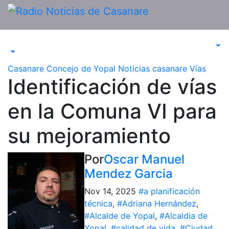
Saltar
al
contenido
Casanare
Concejo de Yopal
Noticias casanare
Vías
Identificación de vías
en la Comuna VI para
su mejoramiento
Por
Oscar Manuel
Mendez Garcia
Nov 14, 2025
#a planificación
técnica
,
#Adriana Hernández
,
#Alcalde de Yopal
,
#Alcaldia de
Yopal
,
#calidad de vida
,
#Ciudad