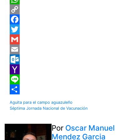
WhatsApp
Copy
Link
Facebook
Twitter
Gmail
Email
Outlook.com
Yahoo
Mail
Line
Compartir
Navegación
Aguita para el campo aguazuleño
Séptima Jornada Nacional de Vacunación
de
entradas
Por
Oscar Manuel
Mendez Garcia