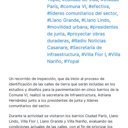
París
,
#comuna VI
,
#efectiva
,
#líderes comunitarios del sector
,
#Llano Grande
,
#Llano Lindo
,
#movilidad urbana
,
#presidentes
de junta
,
#proyectar obras
duraderas
,
#Radio Noticias
Casanare
,
#Secretaría de
infraestructura
,
#Villa Flor I
,
#Villa
Nariño
,
#Yopal
Un recorrido de inspección, que da inicio al proceso de
identificación de las calles de tierra que serán incluidas en los
estudios y diseños para la pavimentación en cinco barrios de la
Comuna VI, realizó la secretaria de Infraestructura, Adriana
Hernández junto a los presidentes de junta y líderes
comunitarios del sector.
Durante la actividad se visitaron los barrios Ciudad París, Llano
Lindo, Villa Flor I, Llano Grande y Villa Nariño, evaluando las
condiciones actuales de las calles, con el fin de priorizar los