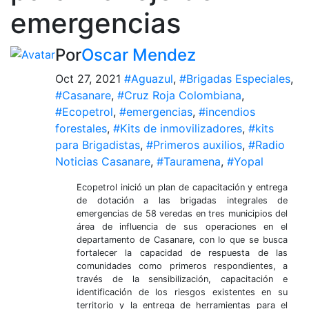
emergencias
Por
Oscar Mendez
Oct 27, 2021
#Aguazul
,
#Brigadas Especiales
,
#Casanare
,
#Cruz Roja Colombiana
,
#Ecopetrol
,
#emergencias
,
#incendios
forestales
,
#Kits de inmovilizadores
,
#kits
para Brigadistas
,
#Primeros auxilios
,
#Radio
Noticias Casanare
,
#Tauramena
,
#Yopal
Ecopetrol inició un plan de capacitación y entrega
de dotación a las brigadas integrales de
emergencias de 58 veredas en tres municipios del
área de influencia de sus operaciones en el
departamento de Casanare, con lo que se busca
fortalecer la capacidad de respuesta de las
comunidades como primeros respondientes, a
través de la sensibilización, capacitación e
identificación de los riesgos existentes en su
territorio y la entrega de herramientas para el