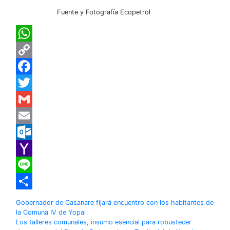
Fuente y Fotografía Ecopetrol
WhatsApp
Copy
Link
Facebook
Twitter
Gmail
Email
Outlook.com
Yahoo
Mail
Line
Compartir
Navegación
Gobernador de Casanare fijará encuentro con los habitantes de
la Comuna IV de Yopal
de
Los talleres comunales, insumo esencial para robustecer