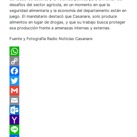
desafíos del sector agrícola, en un momento en que la
seguridad alimentaria y la economía del departamento están en
juego. El mandatario destacó que Casanare, solo produce
alimentos en lugar de drogas, y que su trabajo busca proteger
esa producción frente a amenazas internas y externas.
Fuente y Fotografía Radio Noticias Casanare
WhatsApp
Copy
Link
Facebook
Twitter
Gmail
Email
Outlook.com
Yahoo