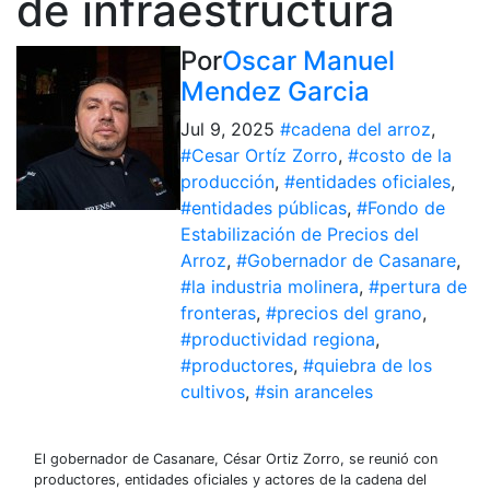
de infraestructura
Por
Oscar Manuel
Mendez Garcia
Jul 9, 2025
#cadena del arroz
,
#Cesar Ortíz Zorro
,
#costo de la
producción
,
#entidades oficiales
,
#entidades públicas
,
#Fondo de
Estabilización de Precios del
Arroz
,
#Gobernador de Casanare
,
#la industria molinera
,
#pertura de
fronteras
,
#precios del grano
,
#productividad regiona
,
#productores
,
#quiebra de los
cultivos
,
#sin aranceles
El gobernador de Casanare, César Ortiz Zorro, se reunió con
productores, entidades oficiales y actores de la cadena del