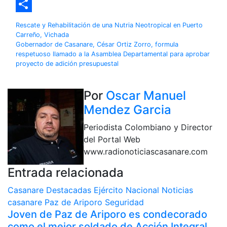
Mail
Line
Compartir
Navegación
Rescate y Rehabilitación de una Nutria Neotropical en Puerto
Carreño, Vichada
de
Gobernador de Casanare, César Ortiz Zorro, formula
respetuoso llamado a la Asamblea Departamental para aprobar
entradas
proyecto de adición presupuestal
Por
Oscar Manuel
Mendez Garcia
Periodista Colombiano y Director
del Portal Web
www.radionoticiascasanare.com
Entrada relacionada
Casanare
Destacadas
Ejército Nacional
Noticias
casanare
Paz de Ariporo
Seguridad
Joven de Paz de Ariporo es condecorado
como el mejor soldado de Acción Integral