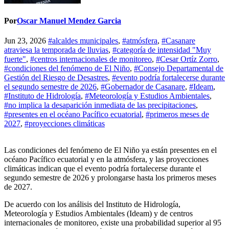
Por
Oscar Manuel Mendez Garcia
Jun 23, 2026
#alcaldes municipales
,
#atmósfera
,
#Casanare
atraviesa la temporada de lluvias
,
#categoría de intensidad "Muy
fuerte"
,
#centros internacionales de monitoreo
,
#Cesar Ortíz Zorro
,
#condiciones del fenómeno de El Niño
,
#Consejo Departamental de
Gestión del Riesgo de Desastres
,
#evento podría fortalecerse durante
el segundo semestre de 2026
,
#Gobernador de Casanare
,
#Ideam
,
#Instituto de Hidrología
,
#Meteorología y Estudios Ambientales
,
#no implica la desaparición inmediata de las precipitaciones
,
#presentes en el océano Pacífico ecuatorial
,
#primeros meses de
2027
,
#proyecciones climáticas
Las condiciones del fenómeno de El Niño ya están presentes en el
océano Pacífico ecuatorial y en la atmósfera, y las proyecciones
climáticas indican que el evento podría fortalecerse durante el
segundo semestre de 2026 y prolongarse hasta los primeros meses
de 2027.
De acuerdo con los análisis del Instituto de Hidrología,
Meteorología y Estudios Ambientales (Ideam) y de centros
internacionales de monitoreo, existe una probabilidad superior al 95