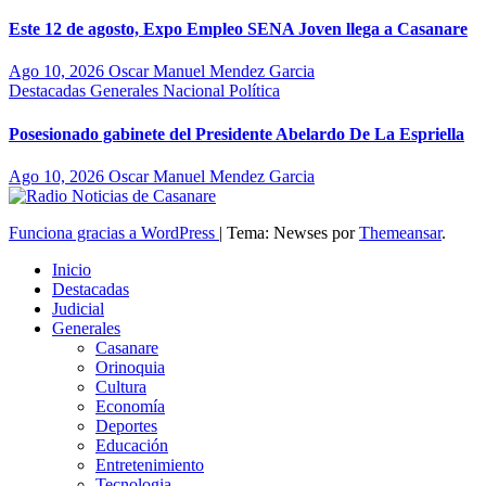
Este 12 de agosto, Expo Empleo SENA Joven llega a Casanare
Ago 10, 2026
Oscar Manuel Mendez Garcia
Destacadas
Generales
Nacional
Política
Posesionado gabinete del Presidente Abelardo De La Espriella
Ago 10, 2026
Oscar Manuel Mendez Garcia
Funciona gracias a WordPress
|
Tema: Newses por
Themeansar
.
Inicio
Destacadas
Judicial
Generales
Casanare
Orinoquia
Cultura
Economía
Deportes
Educación
Entretenimiento
Tecnologia