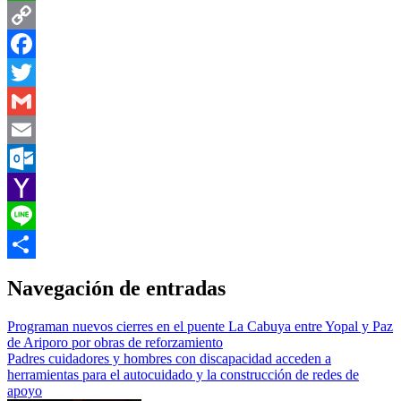
WhatsApp
Copy
Link
Facebook
Twitter
Gmail
Email
Outlook.com
Yahoo
Mail
Line
Compartir
Navegación de entradas
Programan nuevos cierres en el puente La Cabuya entre Yopal y Paz
de Ariporo por obras de reforzamiento
Padres cuidadores y hombres con discapacidad acceden a
herramientas para el autocuidado y la construcción de redes de
apoyo