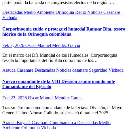
participarán la bancada de congresistas electos de la región,…
Destacadas
Medio Ambiente
Orinoquia
Radio Noticias Casanare
Vichada
Corporinoquia cuida y protege el humedal Ramsar Bita, tesoro
hídrico de la Orinoquía colombiana
Feb 2, 2026
Oscar Manuel Mendez Garcia
En el marco del Día Mundial de los Humedales, Corporinoquia
resalta la importancia del río Bita como uno de los…
Arauca
Casanare
Destacadas
Noticias casanare
Seguridad
Vichada
Nuevo comandante de la VIII División asume mando ante
Comandante del Ejército
Ene 23, 2026
Oscar Manuel Mendez Garcia
Tras su término como comandante de la Octava División, el Mayor
General Jaime Alonso Galindo, se destacó durante el 2025…
Arauca
Boyacá
Casanare
Cundinamarca
Destacadas
Medio
Ambiente
Orinoquia
Vichada