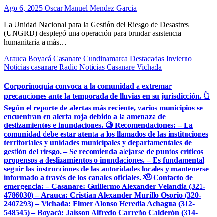
Ago 6, 2025
Oscar Manuel Mendez Garcia
La Unidad Nacional para la Gestión del Riesgo de Desastres
(UNGRD) desplegó una operación para brindar asistencia
humanitaria a más…
Arauca
Boyacá
Casanare
Cundinamarca
Destacadas
Invierno
Noticias casanare
Radio Noticias Casanare
Vichada
Corporinoquia convoca a la comunidad a extremar
precauciones ante la temporada de lluvias en su jurisdicción. 👆
Según el reporte de alertas más reciente, varios municipios se
encuentran en alerta roja debido a la amenaza de
deslizamientos e inundaciones. 🧐 Recomendaciones: – La
comunidad debe estar atenta a los llamados de las instituciones
territoriales y unidades municipales y departamentales de
gestión del riesgo. – Se recomienda alejarse de puntos críticos
propensos a deslizamientos o inundaciones. – Es fundamental
seguir las instrucciones de las autoridades locales y mantenerse
informado a través de los canales oficiales. 🫡 Contacto de
emergencia: – Casanare: Guillermo Alexander Velandia (321-
4786030) – Arauca: Cristian Alexander Murillo Osorio (320-
2407293) – Vichada: Elmer Alonso Heredia Achagua (312-
548545) – Boyacá: Jaisson Alfredo Carreño Calderón (314-