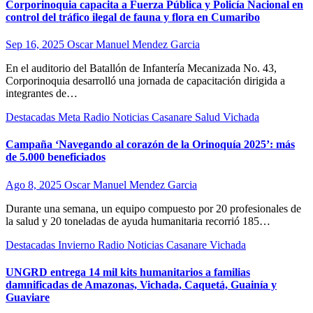
Corporinoquia capacita a Fuerza Pública y Policía Nacional en
control del tráfico ilegal de fauna y flora en Cumaribo
Sep 16, 2025
Oscar Manuel Mendez Garcia
En el auditorio del Batallón de Infantería Mecanizada No. 43,
Corporinoquia desarrolló una jornada de capacitación dirigida a
integrantes de…
Destacadas
Meta
Radio Noticias Casanare
Salud
Vichada
Campaña ‘Navegando al corazón de la Orinoquía 2025’: más
de 5.000 beneficiados
Ago 8, 2025
Oscar Manuel Mendez Garcia
Durante una semana, un equipo compuesto por 20 profesionales de
la salud y 20 toneladas de ayuda humanitaria recorrió 185…
Destacadas
Invierno
Radio Noticias Casanare
Vichada
UNGRD entrega 14 mil kits humanitarios a familias
damnificadas de Amazonas, Vichada, Caquetá, Guainía y
Guaviare